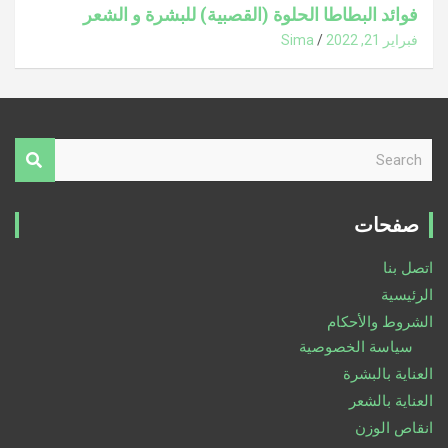
فوائد البطاطا الحلوة (القصبية) للبشرة و الشعر
فبراير 21, 2022
Sima
S
e
a
r
صفحات
c
h
اتصل بنا
الرئيسية
الشروط والأحكام
سياسة الخصوصية
العناية بالبشرة
العناية بالشعر
انقاص الوزن