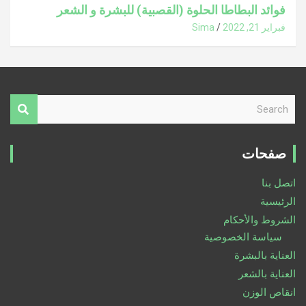
فوائد البطاطا الحلوة (القصبية) للبشرة و الشعر
فبراير 21, 2022
Sima
S
e
a
r
صفحات
c
h
اتصل بنا
الرئيسية
الشروط والأحكام
سياسة الخصوصية
العناية بالبشرة
العناية بالشعر
انقاص الوزن