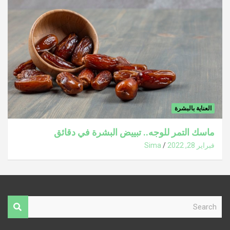
العناية بالبشرة
ماسك التمر للوجه.. تبييض البشرة في دقائق
فبراير 28, 2022
Sima
S
e
a