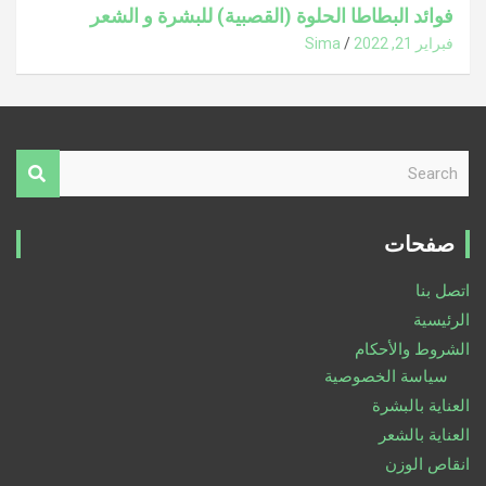
فوائد البطاطا الحلوة (القصبية) للبشرة و الشعر
فبراير 21, 2022
Sima
S
e
a
r
صفحات
c
h
اتصل بنا
الرئيسية
الشروط والأحكام
سياسة الخصوصية
العناية بالبشرة
العناية بالشعر
انقاص الوزن