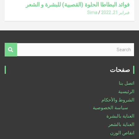
فوائد البطاطا الحلوة (القصبية) للبشرة و الشعر
فبراير 21, 2022
Sima
S
e
a
r
صفحات
c
h
اتصل بنا
الرئيسية
الشروط والأحكام
سياسة الخصوصية
العناية بالبشرة
العناية بالشعر
انقاص الوزن