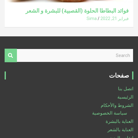
فوائد البطاطا الحلوة (القصبية) للبشرة و الشعر
فبراير 21, 2022
Sima
S
e
a
r
صفحات
c
h
اتصل بنا
الرئيسية
الشروط والأحكام
سياسة الخصوصية
العناية بالبشرة
العناية بالشعر
انقاص الوزن