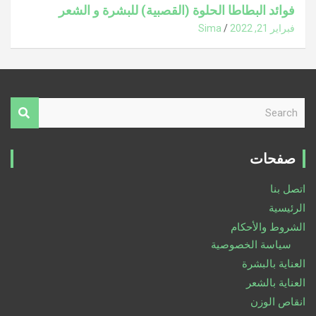
فوائد البطاطا الحلوة (القصبية) للبشرة و الشعر
فبراير 21, 2022
Sima
S
e
a
r
صفحات
c
h
اتصل بنا
الرئيسية
الشروط والأحكام
سياسة الخصوصية
العناية بالبشرة
العناية بالشعر
انقاص الوزن