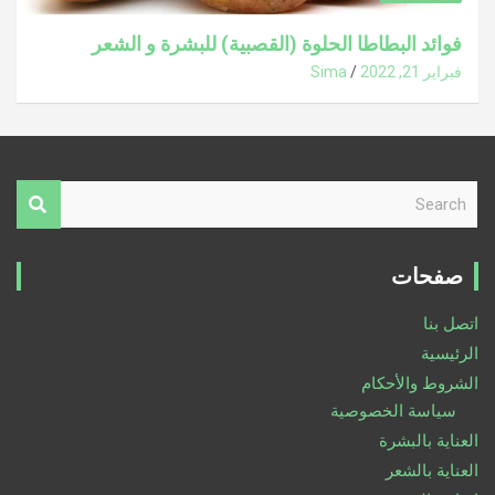
فوائد البطاطا الحلوة (القصبية) للبشرة و الشعر
فبراير 21, 2022
Sima
S
e
a
r
صفحات
c
h
اتصل بنا
الرئيسية
الشروط والأحكام
سياسة الخصوصية
العناية بالبشرة
العناية بالشعر