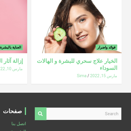
فوائد واضرار
العناية بالبشرة
الخيار علاج سحري للبشرة و الهالات
إزالة آثار 
السوداء
مارس 10, 2022
مارس 15, 2022
Sima
S
صفحات
e
a
اتصل بنا
r