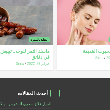
العناية بالبشرة
الحبوب القديمة
ماسك التمر للوجه.. تبييض 
في دقائق
Sima
فبراير 28, 2022
Sima
أحدث المقالات
الخيار علاج سحري للبشرة و الهالا