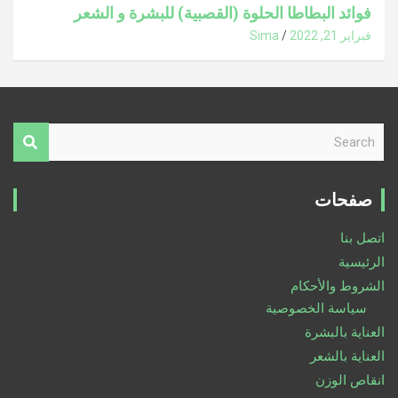
فوائد البطاطا الحلوة (القصبية) للبشرة و الشعر
فبراير 21, 2022
Sima
S
e
a
r
صفحات
c
h
اتصل بنا
الرئيسية
الشروط والأحكام
سياسة الخصوصية
العناية بالبشرة
العناية بالشعر
انقاص الوزن