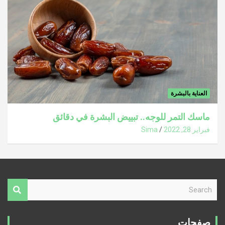
العناية بالبشرة
ماسك التمر للوجه.. تبييض البشرة في دقائق
فبراير 28, 2022
Sima
S
e
a
r
صفحات