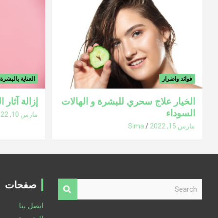
فوائد واضرار
العناية بالبشرة
الخيار علاج سحري للبشرة و الهالات
إزالة آثار 
السوداء
مارس 10, 2022
مارس 15, 2022
Sima
S
صفحات
e
a
اتصل بنا
r