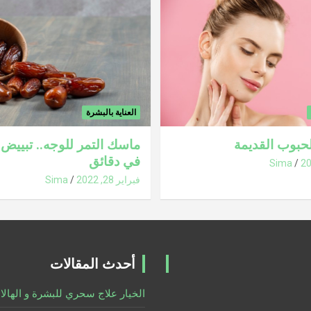
العناية بالبشرة
الحبوب القديمة
ماسك التمر للوجه.. تبييض 
في دقائق
Sima
فبراير 28, 2022
Sima
أحدث المقالات
الخيار علاج سحري للبشرة و الهالا