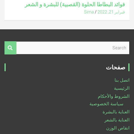
فوائد البطاطا الحلوة (القصبية) للبشرة و الشعر
فبراير 21, 2022
Sima
S
e
a
r
صفحات
c
h
اتصل بنا
الرئيسية
الشروط والأحكام
سياسة الخصوصية
العناية بالبشرة
العناية بالشعر
انقاص الوزن