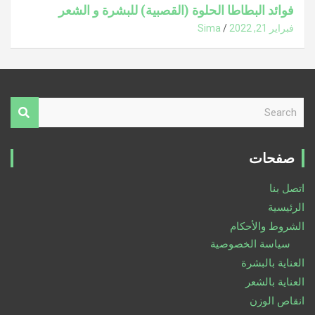
فوائد البطاطا الحلوة (القصبية) للبشرة و الشعر
فبراير 21, 2022
Sima
S
e
a
r
صفحات
c
h
اتصل بنا
الرئيسية
الشروط والأحكام
سياسة الخصوصية
العناية بالبشرة
العناية بالشعر
انقاص الوزن